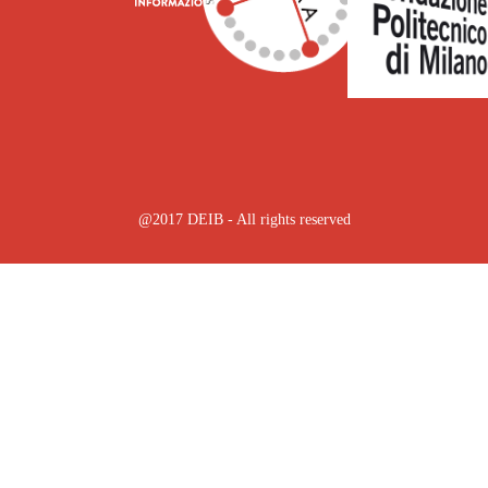
@2017 DEIB - All rights reserved